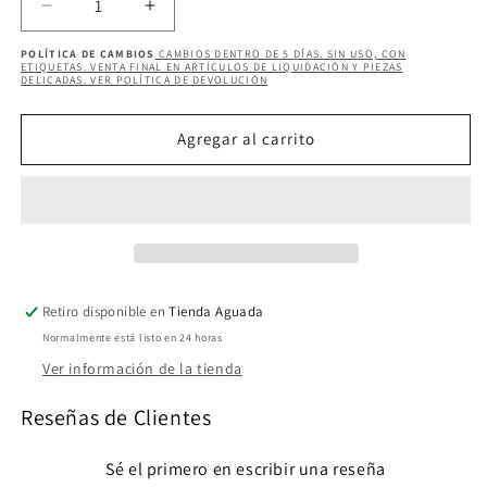
Reducir
Aumentar
cantidad
cantidad
POLÍTICA DE CAMBIOS
CAMBIOS DENTRO DE 5 DÍAS. SIN USO, CON
para
para
ETIQUETAS. VENTA FINAL EN ARTÍCULOS DE LIQUIDACIÓN Y PIEZAS
DELICADAS. VER POLÍTICA DE DEVOLUCIÓN
YANIS
YANIS
JUMPSUIT
JUMPSUIT
PLUS
PLUS
Agregar al carrito
Retiro disponible en
Tienda Aguada
Normalmente está listo en 24 horas
Ver información de la tienda
Reseñas de Clientes
Sé el primero en escribir una reseña