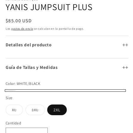
ventana
YANIS JUMPSUIT PLUS
v
modal
m
Precio
$85.00 USD
habitual
Los
gastos de envío
se calculan en la pantalla de pago.
+
Detalles del producto
+
Guía de Tallas y Medidas
Color:
WHITE/BLACK
WHITE/BLACK
Size
Variante
Variante
XL
1XL
2XL
agotada
agotada
o
o
no
no
Cantidad
Cantidad
disponible
disponible