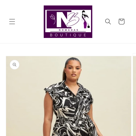
Ir
directamente
al contenido
Carrito
Ir
directamente
a la
información
del producto