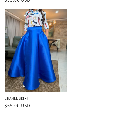
habitual
habitual
CHANEL SKIRT
Precio
$65.00 USD
habitual