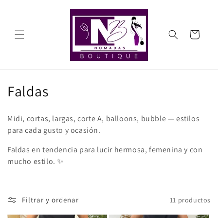
Ir
directamente
al contenido
Carrito
C
Faldas
o
Midi, cortas, largas, corte A, balloons, bubble — estilos
l
para cada gusto y ocasión.
e
Faldas en tendencia para lucir hermosa, femenina y con
mucho estilo. ✨
c
c
i
Filtrar y ordenar
11 productos