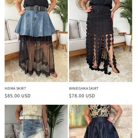
ó
n
:
HEIMA SKIRT
WINEISHKA SKIRT
Precio
$85.00 USD
Precio
$78.00 USD
habitual
habitual