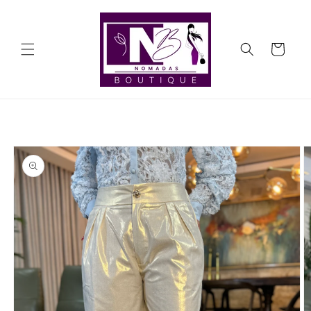
Ir
directamente
al contenido
Carrito
Ir
directamente
a la
información
del producto