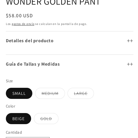
WONDER GOLDEN PANT
Precio
$58.00 USD
habitual
Los
gastos de envío
se calculan en la pantalla de pago.
+
Detalles del producto
+
Guía de Tallas y Medidas
Size
Variante
Variante
SMALL
MEDIUM
LARGE
agotada
agotada
o
o
no
no
Color
disponible
disponible
Variante
BEIGE
GOLD
agotada
o
no
Cantidad
Cantidad
disponible