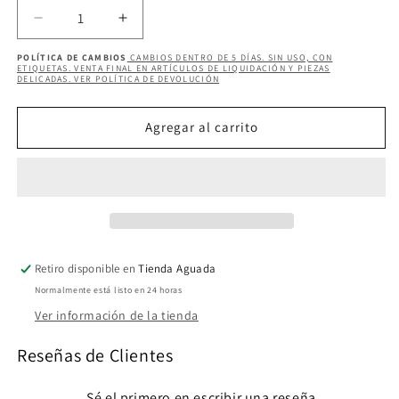
Reducir
Aumentar
cantidad
cantidad
POLÍTICA DE CAMBIOS
CAMBIOS DENTRO DE 5 DÍAS. SIN USO, CON
para
para
ETIQUETAS. VENTA FINAL EN ARTÍCULOS DE LIQUIDACIÓN Y PIEZAS
DELICADAS. VER POLÍTICA DE DEVOLUCIÓN
WONDER
WONDER
GOLDEN
GOLDEN
PANT
PANT
Agregar al carrito
Retiro disponible en
Tienda Aguada
Normalmente está listo en 24 horas
Ver información de la tienda
Reseñas de Clientes
Sé el primero en escribir una reseña