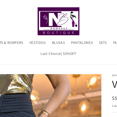
TS & ROMPERS
VESTIDOS
BLUSAS
PANTALONES
SETS
F
Last Chance| 50%OFF
NÓ
Pr
$
ha
Lo