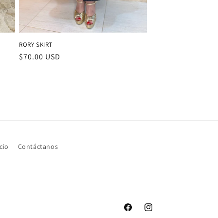
RORY SKIRT
Precio
$70.00 USD
habitual
cio
Contáctanos
Facebook
Instagram