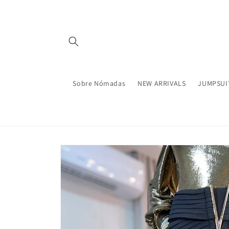
Ir
directamente
al contenido
Sobre Nómadas
NEW ARRIVALS
JUMPSUI
Ir
directamente
a la
información
del producto