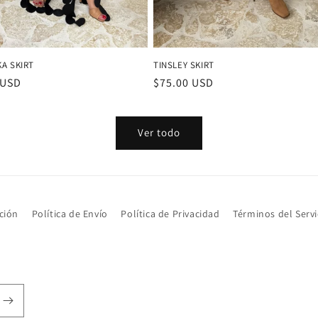
A SKIRT
TINSLEY SKIRT
 USD
Precio
$75.00 USD
al
habitual
Ver todo
ción
Política de Envío
Política de Privacidad
Términos del Servi