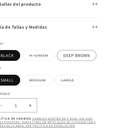
+
talles del producto
+
ía de Tallas y Medidas
or
Variante
BLACK
H. GREEN
DEEP BROWN
agotada
o
no
e
disponible
Variante
Variante
SMALL
MEDIUM
LARGE
agotada
agotada
o
o
no
no
ntidad
ntidad
disponible
disponible
Reducir
Aumentar
cantidad
cantidad
LÍTICA DE CAMBIOS
CAMBIOS DENTRO DE 5 DÍAS. SIN USO,
para
para
 ETIQUETAS. VENTA FINAL EN ARTÍCULOS DE LIQUIDACIÓN Y
ZAS DELICADAS. VER POLÍTICA DE DEVOLUCIÓN
VELMA
VELMA
PANTS
PANTS