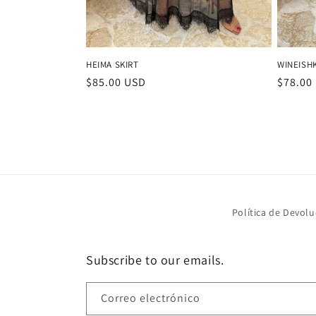
HEIMA SKIRT
WINEISHK
Precio
$85.00 USD
Precio
$78.00
habitual
habitu
Política de Devolu
Subscribe to our emails.
Correo electrónico