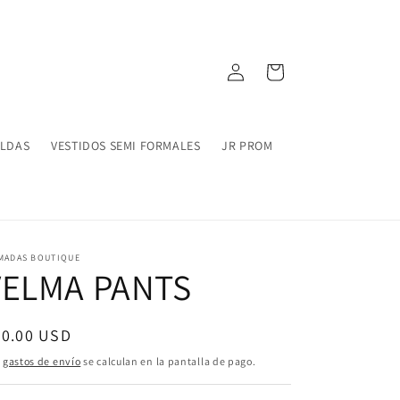
Iniciar
Carrito
sesión
ALDAS
VESTIDOS SEMI FORMALES
JR PROM
MADAS BOUTIQUE
VELMA PANTS
ecio
50.00 USD
bitual
s
gastos de envío
se calculan en la pantalla de pago.