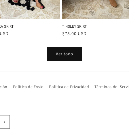
A SKIRT
TINSLEY SKIRT
 USD
Precio
$75.00 USD
al
habitual
Ver todo
ción
Política de Envío
Política de Privacidad
Términos del Servi