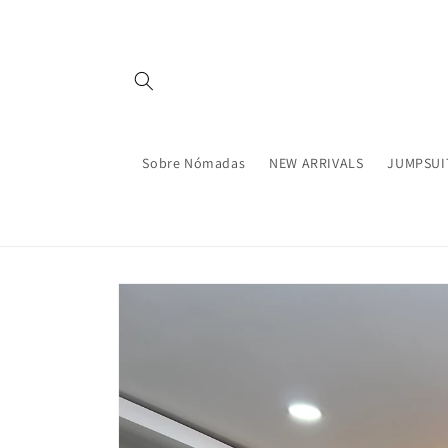
Ir
directamente
al contenido
Sobre Nómadas
NEW ARRIVALS
JUMPSUI
Ir
directamente
a la
información
del producto