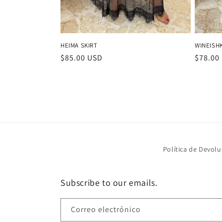
HEIMA SKIRT
WINEISHK
Precio
$85.00 USD
Precio
$78.00
habitual
habitu
Política de Devolu
Subscribe to our emails.
Correo electrónico