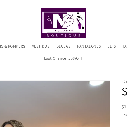
TS & ROMPERS
VESTIDOS
BLUSAS
PANTALONES
SETS
F
Last Chance| 50%OFF
NÓ
S
Pr
$1
ha
Lo