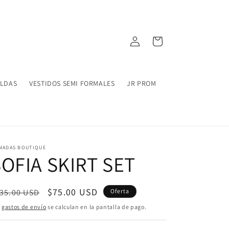
Iniciar
Carrito
sesión
ALDAS
VESTIDOS SEMI FORMALES
JR PROM
MADAS BOUTIQUE
OFIA SKIRT SET
ecio
Precio
$75.00 USD
35.00 USD
Oferta
bitual
de
s
gastos de envío
se calculan en la pantalla de pago.
oferta