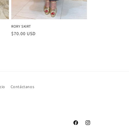
RORY SKIRT
Precio
$70.00 USD
habitual
cio
Contáctanos
Facebook
Instagram