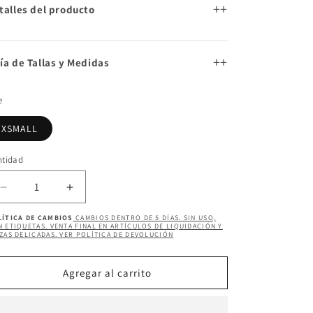
+
talles del producto
+
ía de Tallas y Medidas
e
XSMALL
ntidad
ntidad
Reducir
Aumentar
cantidad
cantidad
LÍTICA DE CAMBIOS
CAMBIOS DENTRO DE 5 DÍAS. SIN USO,
para
para
 ETIQUETAS. VENTA FINAL EN ARTÍCULOS DE LIQUIDACIÓN Y
ZAS DELICADAS. VER POLÍTICA DE DEVOLUCIÓN
SOFIA
SOFIA
SKIRT
SKIRT
SET
SET
Agregar al carrito