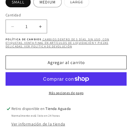
Variante
SMALL
MEDIUM
LARGE
agotada
o
no
Cantidad
Cantidad
disponible
Reducir
Aumentar
cantidad
cantidad
POLÍTICA DE CAMBIOS
CAMBIOS DENTRO DE 5 DÍAS. SIN USO, CON
para
para
ETIQUETAS. VENTA FINAL EN ARTÍCULOS DE LIQUIDACIÓN Y PIEZAS
DELICADAS. VER POLÍTICA DE DEVOLUCIÓN
ROXANNE
ROXANNE
ONE
ONE
SHOULDER
SHOULDER
Agregar al carrito
DENIM
DENIM
JUMPSUIT
JUMPSUIT
Más opciones de pago
Retiro disponible en
Tienda Aguada
Normalmente está listo en 24 horas
Ver información de la tienda