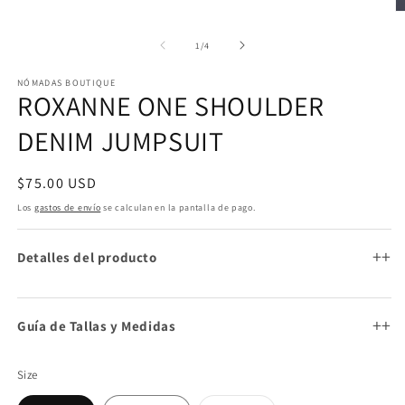
una
ventana
Ab
modal
e
m
de
1
/
4
2
e
NÓMADAS BOUTIQUE
u
ROXANNE ONE SHOULDER
v
m
DENIM JUMPSUIT
Precio
$75.00 USD
habitual
Los
gastos de envío
se calculan en la pantalla de pago.
+
Detalles del producto
+
Guía de Tallas y Medidas
Size