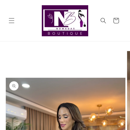
Ir
directamente
al contenido
Carrito
Ir
directamente
a la
información
del producto