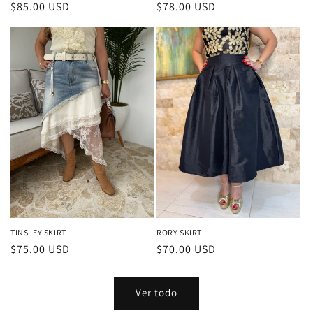
Precio
$85.00 USD
Precio
$78.00 USD
habitual
habitual
TINSLEY SKIRT
RORY SKIRT
Precio
$75.00 USD
Precio
$70.00 USD
habitual
habitual
Ver todo