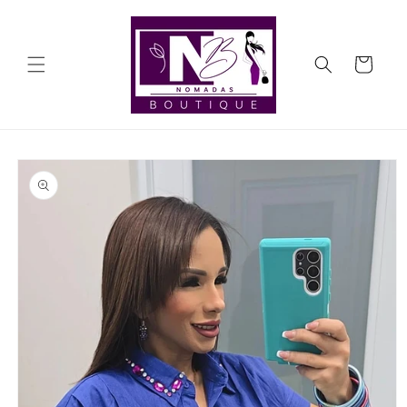
Ir
directamente
al contenido
Carrito
Ir
directamente
a la
información
del producto