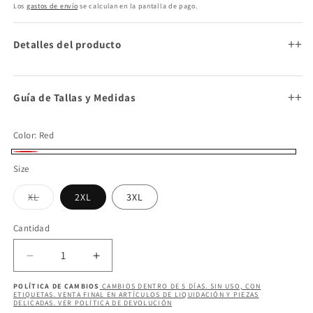
habitual
Los
gastos de envío
se calculan en la pantalla de pago.
+
Detalles del producto
+
Guía de Tallas y Medidas
Color:
Red
Red
Size
Variante
XL
2XL
3XL
agotada
o
no
Cantidad
Cantidad
disponible
Reducir
Aumentar
cantidad
cantidad
POLÍTICA DE CAMBIOS
CAMBIOS DENTRO DE 5 DÍAS. SIN USO, CON
para
para
ETIQUETAS. VENTA FINAL EN ARTÍCULOS DE LIQUIDACIÓN Y PIEZAS
DELICADAS. VER POLÍTICA DE DEVOLUCIÓN
MARILIN
MARILIN