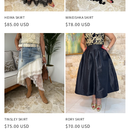
HEIMA SKIRT
WINEISHKA SKIRT
Precio
$85.00 USD
Precio
$78.00 USD
habitual
habitual
TINSLEY SKIRT
RORY SKIRT
Precio
$75.00 USD
Precio
$70.00 USD