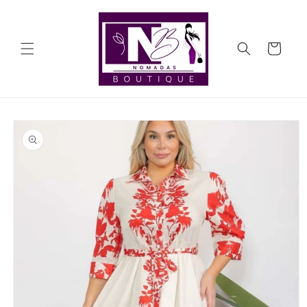
Ir
directamente
al contenido
Carrito
Ir
directamente
a la
información
del producto