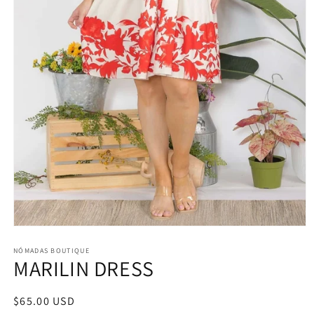
Abrir
elemento
multimedia
NÓMADAS BOUTIQUE
MARILIN DRESS
1
en
una
ventana
Precio
$65.00 USD
modal