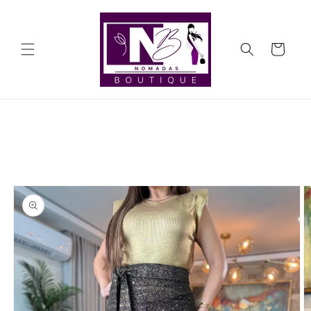
Ir
directamente
al contenido
Carrito
Ir
directamente
a la
información
del producto