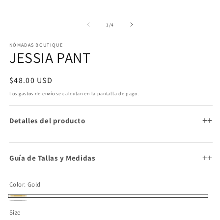
una
u
ventana
v
modal
m
de
1
/
4
NÓMADAS BOUTIQUE
JESSIA PANT
Precio
$48.00 USD
habitual
Los
gastos de envío
se calculan en la pantalla de pago.
+
Detalles del producto
+
Guía de Tallas y Medidas
Color:
Gold
Gold
Silver
Size