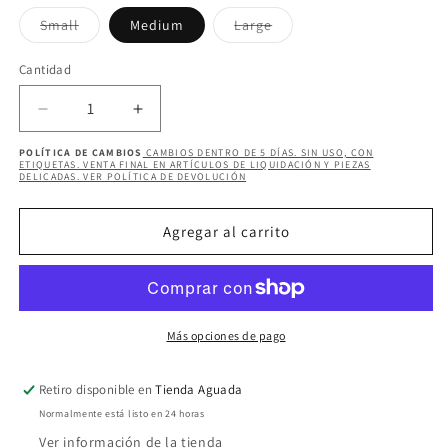
Variante
Variante
Small
Medium
Large
agotada
agotada
o
o
no
no
Cantidad
Cantidad
disponible
disponible
Reducir
Aumentar
cantidad
cantidad
POLÍTICA DE CAMBIOS
CAMBIOS DENTRO DE 5 DÍAS. SIN USO, CON
para
para
ETIQUETAS. VENTA FINAL EN ARTÍCULOS DE LIQUIDACIÓN Y PIEZAS
DELICADAS. VER POLÍTICA DE DEVOLUCIÓN
JESSIA
JESSIA
PANT
PANT
Agregar al carrito
Más opciones de pago
Retiro disponible en
Tienda Aguada
Normalmente está listo en 24 horas
Ver información de la tienda