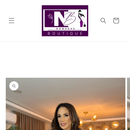
Ir
directamente
al contenido
Carrito
Ir
directamente
a la
información
del producto