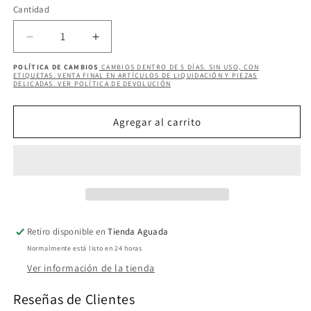
Cantidad
Cantidad
Reducir
Aumentar
cantidad
cantidad
POLÍTICA DE CAMBIOS
CAMBIOS DENTRO DE 5 DÍAS. SIN USO, CON
para
para
ETIQUETAS. VENTA FINAL EN ARTÍCULOS DE LIQUIDACIÓN Y PIEZAS
DELICADAS. VER POLÍTICA DE DEVOLUCIÓN
GLORIA
GLORIA
FLARE
FLARE
DRESS
DRESS
Agregar al carrito
Retiro disponible en
Tienda Aguada
Normalmente está listo en 24 horas
Ver información de la tienda
Reseñas de Clientes