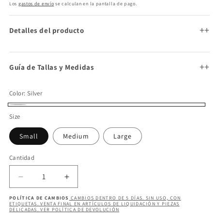
habitual
Los
gastos de envío
se calculan en la pantalla de pago.
+
Detalles del producto
+
Guía de Tallas y Medidas
Color:
Silver
Silver
Size
Small
Medium
Large
Cantidad
Cantidad
Reducir
Aumentar
cantidad
cantidad
POLÍTICA DE CAMBIOS
CAMBIOS DENTRO DE 5 DÍAS. SIN USO, CON
para
para
ETIQUETAS. VENTA FINAL EN ARTÍCULOS DE LIQUIDACIÓN Y PIEZAS
DELICADAS. VER POLÍTICA DE DEVOLUCIÓN
EMMA
EMMA