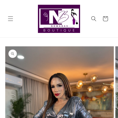
Ir
directamente
al contenido
Carrito
Ir
directamente
a la
información
del producto