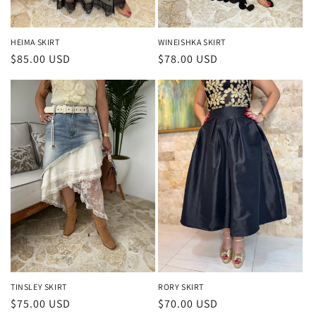
HEIMA SKIRT
WINEISHKA SKIRT
Precio
$85.00 USD
Precio
$78.00 USD
habitual
habitual
TINSLEY SKIRT
RORY SKIRT
Precio
$75.00 USD
Precio
$70.00 USD