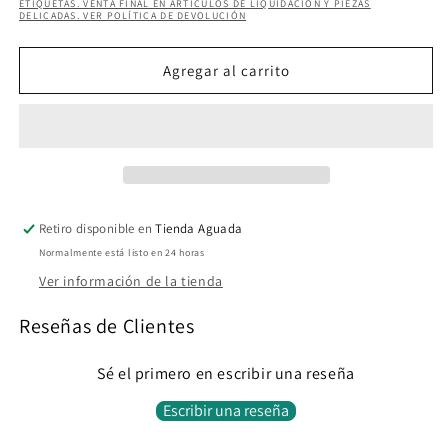
ETIQUETAS. VENTA FINAL EN ARTÍCULOS DE LIQUIDACIÓN Y PIEZAS
DELICADAS. VER POLÍTICA DE DEVOLUCIÓN
CAELI
CAELI
SET
SET
Agregar al carrito
Retiro disponible en
Tienda Aguada
Normalmente está listo en 24 horas
Ver información de la tienda
Reseñas de Clientes
Sé el primero en escribir una reseña
Escribir una reseña