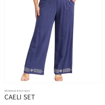
Abrir
elemento
multimedia
NÓMADAS BOUTIQUE
CAELI SET
1
en
una