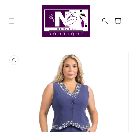
Ir
directamente
al contenido
Carrito
Ir
directamente
a la
información
del producto