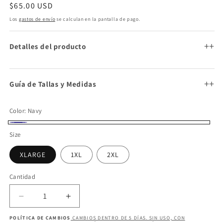
ventana
Precio
$65.00 USD
modal
habitual
Los
gastos de envío
se calculan en la pantalla de pago.
+
Detalles del producto
+
Guía de Tallas y Medidas
Color:
Navy
Navy
Size
XLARGE
1XL
2XL
Cantidad
Cantidad
Reducir
Aumentar
cantidad
cantidad
POLÍTICA DE CAMBIOS
CAMBIOS DENTRO DE 5 DÍAS. SIN USO, CON
para
para