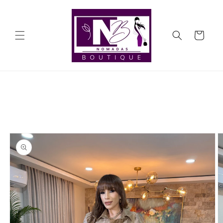
Ir
directamente
al contenido
Carrito
Ir
directamente
a la
información
del producto