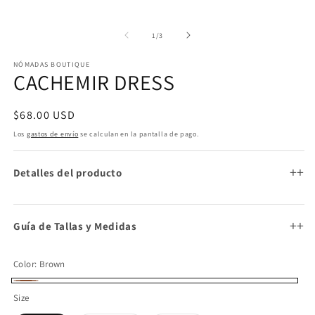
una
u
ventana
v
modal
m
de
1
/
3
NÓMADAS BOUTIQUE
CACHEMIR DRESS
Precio
$68.00 USD
habitual
Los
gastos de envío
se calculan en la pantalla de pago.
+
Detalles del producto
+
Guía de Tallas y Medidas
Color:
Brown
Brown
Size