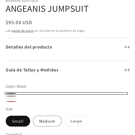
NÓMADAS BOUTIQUE
u
ANGEANIS JUMPSUIT
v
m
Precio
$95.00 USD
habitual
Los
gastos de envío
se calculan en la pantalla de pago.
+
Detalles del producto
+
Guía de Tallas y Medidas
Color:
Black
Black
CHOCOLATE
WHITE
VINO
Size
Variante
Small
Medium
Large
agotada
o
no
Cantidad