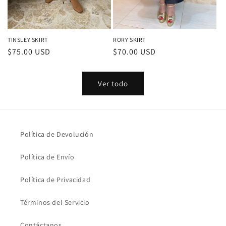
TINSLEY SKIRT
RORY SKIRT
Precio
$75.00 USD
Precio
$70.00 USD
habitual
habitual
Ver todo
Política de Devolución
Política de Envío
Política de Privacidad
Términos del Servicio
Contáctanos