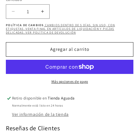
Cantidad
disponible
Reducir
Aumentar
cantidad
cantidad
POLÍTICA DE CAMBIOS
CAMBIOS DENTRO DE 5 DÍAS. SIN USO, CON
para
para
ETIQUETAS. VENTA FINAL EN ARTÍCULOS DE LIQUIDACIÓN Y PIEZAS
DELICADAS. VER POLÍTICA DE DEVOLUCIÓN
ANGEANIS
ANGEANIS
JUMPSUIT
JUMPSUIT
Agregar al carrito
Más opciones de pago
Retiro disponible en
Tienda Aguada
Normalmente está listo en 24 horas
Ver información de la tienda
Reseñas de Clientes