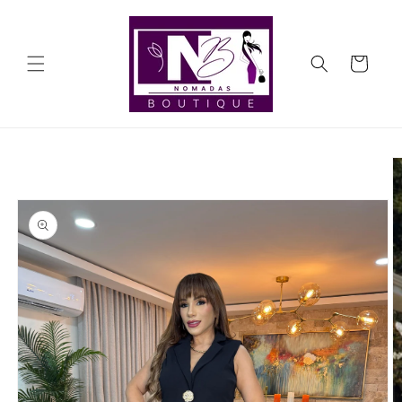
Ir
directamente
al contenido
Carrito
Ir
directamente
a la
información
del producto