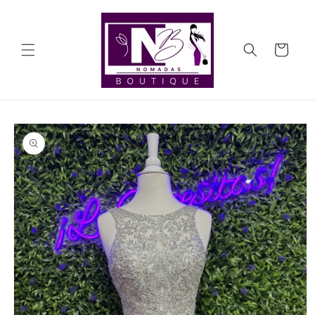
Ir
directamente
al contenido
Carrito
Ir
directamente
a la
información
del producto