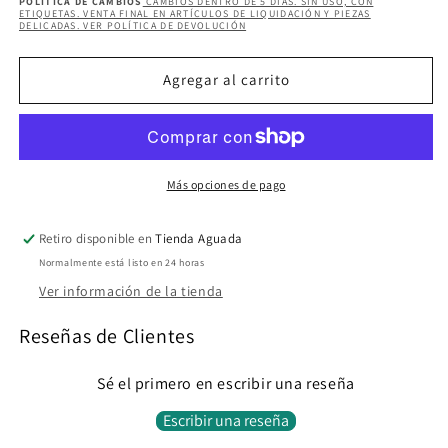
POLÍTICA DE CAMBIOS
CAMBIOS DENTRO DE 5 DÍAS. SIN USO, CON
para
para
ETIQUETAS. VENTA FINAL EN ARTÍCULOS DE LIQUIDACIÓN Y PIEZAS
DELICADAS. VER POLÍTICA DE DEVOLUCIÓN
ANAHIA
ANAHIA
Agregar al carrito
Más opciones de pago
Retiro disponible en
Tienda Aguada
Normalmente está listo en 24 horas
Ver información de la tienda
Reseñas de Clientes
Sé el primero en escribir una reseña
Escribir una reseña