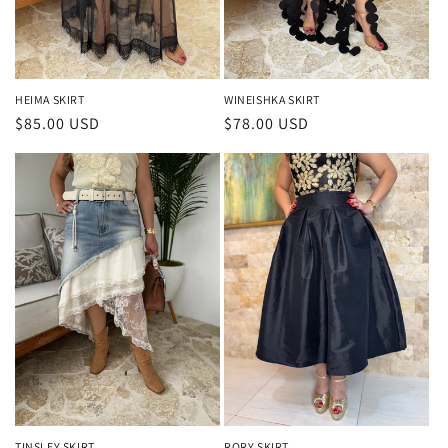
HEIMA SKIRT
WINEISHKA SKIRT
Precio
$85.00 USD
Precio
$78.00 USD
habitual
habitual
TINSLEY SKIRT
RORY SKIRT