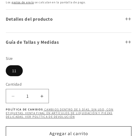
habitual
Los
gastos de envío
se calculan en la pantalla de pago.
+
Detalles del producto
+
Guía de Tallas y Medidas
Size
11
Cantidad
Cantidad
Reducir
Aumentar
cantidad
cantidad
POLÍTICA DE CAMBIOS
CAMBIOS DENTRO DE 5 DÍAS. SIN USO, CON
para
para
ETIQUETAS. VENTA FINAL EN ARTÍCULOS DE LIQUIDACIÓN Y PIEZAS
DELICADAS. VER POLÍTICA DE DEVOLUCIÓN
ALTAIR
ALTAIR
DENIM
DENIM
BLING
BLING
Agregar al carrito