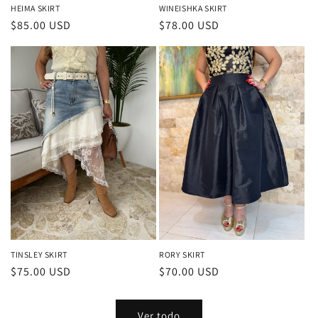
HEIMA SKIRT
WINEISHKA SKIRT
Precio
$85.00 USD
Precio
$78.00 USD
habitual
habitual
TINSLEY SKIRT
RORY SKIRT
Precio
$75.00 USD
Precio
$70.00 USD
habitual
habitual
Ver todo