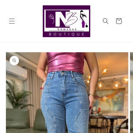
Ir
directamente
al contenido
Carrito
Ir
directamente
a la
información
del producto