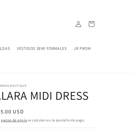
Iniciar
Carrito
sesión
ALDAS
VESTIDOS SEMI FORMALES
JR PROM
MADAS BOUTIQUE
ALARA MIDI DRESS
ecio
75.00 USD
bitual
s
gastos de envío
se calculan en la pantalla de pago.