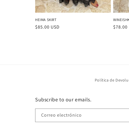
HEIMA SKIRT
WINEISHK
Precio
$85.00 USD
Precio
$78.00
habitual
habitu
Política de Devolu
Subscribe to our emails.
Correo electrónico