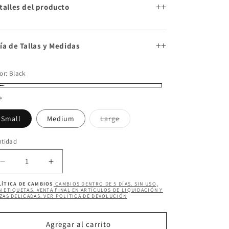
+
talles del producto
+
ía de Tallas y Medidas
or:
Black
ack
e
Variante
Small
Medium
Large
agotada
o
no
ntidad
ntidad
disponible
Reducir
Aumentar
cantidad
cantidad
LÍTICA DE CAMBIOS
CAMBIOS DENTRO DE 5 DÍAS. SIN USO,
para
para
 ETIQUETAS. VENTA FINAL EN ARTÍCULOS DE LIQUIDACIÓN Y
ZAS DELICADAS. VER POLÍTICA DE DEVOLUCIÓN
ALARA
ALARA
MIDI
MIDI
DRESS
DRESS
Agregar al carrito