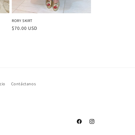
RORY SKIRT
Precio
$70.00 USD
habitual
cio
Contáctanos
Facebook
Instagram