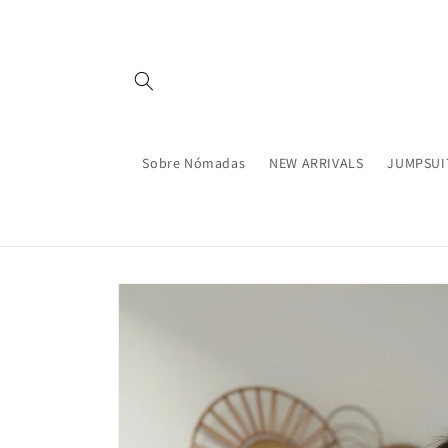
Ir
directamente
al contenido
Sobre Nómadas
NEW ARRIVALS
JUMPSUI
Ir
directamente
a la
información
del producto