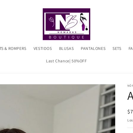
TS & ROMPERS
VESTIDOS
BLUSAS
PANTALONES
SETS
F
Last Chance| 50%OFF
NÓ
Pr
$
ha
Lo