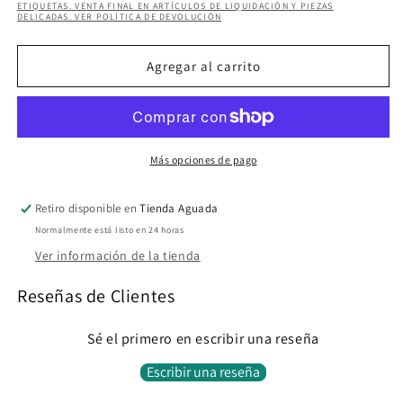
para
para
ETIQUETAS. VENTA FINAL EN ARTÍCULOS DE LIQUIDACIÓN Y PIEZAS
DELICADAS. VER POLÍTICA DE DEVOLUCIÓN
BRENDA
BRENDA
DENIM
DENIM
JUMPSUIT
JUMPSUIT
Agregar al carrito
Más opciones de pago
Retiro disponible en
Tienda Aguada
Normalmente está listo en 24 horas
Ver información de la tienda
Reseñas de Clientes
Sé el primero en escribir una reseña
Escribir una reseña