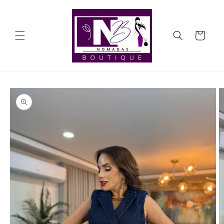
Ir
directamente
al contenido
Carrito
Ir
directamente
a la
información
del producto