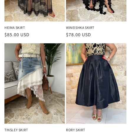
HEIMA SKIRT
WINEISHKA SKIRT
Precio
$85.00 USD
Precio
$78.00 USD
habitual
habitual
TINSLEY SKIRT
RORY SKIRT